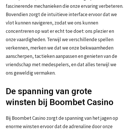
fascinerende mechanieken die onze ervaring verbeteren.
Bovendien zorgt de intuïtieve interface ervoor dat we
vlot kunnen navigeren, zodat we ons kunnen
concentreren op wat er echt toe doet: ons plezier en
onze vaardigheden. Terwijl we verschillende spellen
verkennen, merken we dat we onze bekwaamheden
aanscherpen, tactieken aanpassen en genieten van de
vriendschap met medespelers, en dat alles terwijl we
ons geweldig vermaken.
De spanning van grote
winsten bij Boombet Casino
Bij Boombet Casino zorgt de spanning van het jagen op
enorme winsten ervoor dat de adrenaline door onze