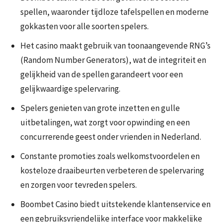
spellen, waaronder tijdloze tafelspellen en moderne
gokkasten voor alle soorten spelers.
Het casino maakt gebruik van toonaangevende RNG’s
(Random Number Generators), wat de integriteit en
gelijkheid van de spellen garandeert voor een
gelijkwaardige spelervaring.
Spelers genieten van grote inzetten en gulle
uitbetalingen, wat zorgt voor opwinding en een
concurrerende geest onder vrienden in Nederland.
Constante promoties zoals welkomstvoordelen en
kosteloze draaibeurten verbeteren de spelervaring
en zorgen voor tevreden spelers.
Boombet Casino biedt uitstekende klantenservice en
een gebruiksvriendelijke interface voor makkelijke