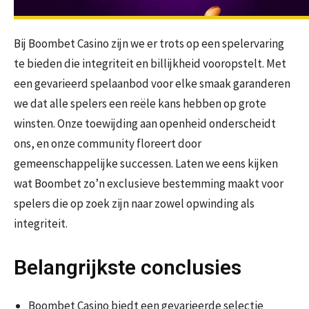
Bij Boombet Casino zijn we er trots op een spelervaring
te bieden die integriteit en billijkheid vooropstelt. Met
een gevarieerd spelaanbod voor elke smaak garanderen
we dat alle spelers een reële kans hebben op grote
winsten. Onze toewijding aan openheid onderscheidt
ons, en onze community floreert door
gemeenschappelijke successen. Laten we eens kijken
wat Boombet zo’n exclusieve bestemming maakt voor
spelers die op zoek zijn naar zowel opwinding als
integriteit.
Belangrijkste conclusies
Boombet Casino biedt een gevarieerde selectie