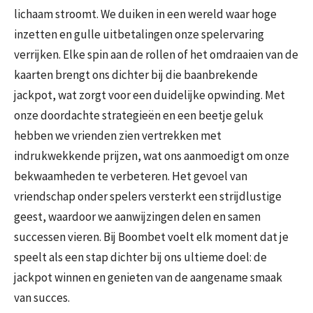
lichaam stroomt. We duiken in een wereld waar hoge
inzetten en gulle uitbetalingen onze spelervaring
verrijken. Elke spin aan de rollen of het omdraaien van de
kaarten brengt ons dichter bij die baanbrekende
jackpot, wat zorgt voor een duidelijke opwinding. Met
onze doordachte strategieën en een beetje geluk
hebben we vrienden zien vertrekken met
indrukwekkende prijzen, wat ons aanmoedigt om onze
bekwaamheden te verbeteren. Het gevoel van
vriendschap onder spelers versterkt een strijdlustige
geest, waardoor we aanwijzingen delen en samen
successen vieren. Bij Boombet voelt elk moment dat je
speelt als een stap dichter bij ons ultieme doel: de
jackpot winnen en genieten van de aangename smaak
van succes.