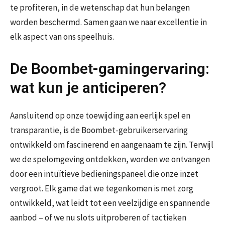
te profiteren, in de wetenschap dat hun belangen
worden beschermd. Samen gaan we naar excellentie in
elk aspect van ons speelhuis.
De Boombet-gamingervaring:
wat kun je anticiperen?
Aansluitend op onze toewijding aan eerlijk spel en
transparantie, is de Boombet-gebruikerservaring
ontwikkeld om fascinerend en aangenaam te zijn. Terwijl
we de spelomgeving ontdekken, worden we ontvangen
door een intuïtieve bedieningspaneel die onze inzet
vergroot. Elk game dat we tegenkomen is met zorg
ontwikkeld, wat leidt tot een veelzijdige en spannende
aanbod – of we nu slots uitproberen of tactieken