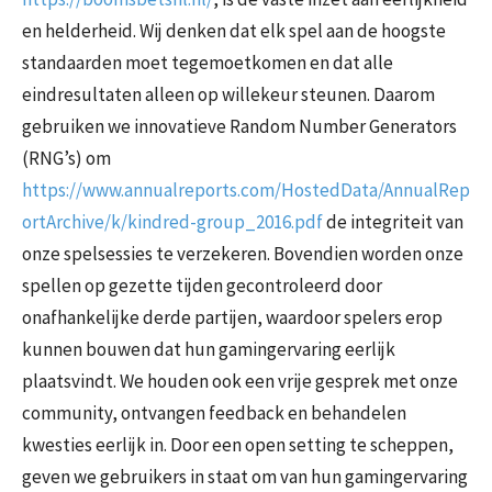
en helderheid. Wij denken dat elk spel aan de hoogste
standaarden moet tegemoetkomen en dat alle
eindresultaten alleen op willekeur steunen. Daarom
gebruiken we innovatieve Random Number Generators
(RNG’s) om
https://www.annualreports.com/HostedData/AnnualRep
ortArchive/k/kindred-group_2016.pdf
de integriteit van
onze spelsessies te verzekeren. Bovendien worden onze
spellen op gezette tijden gecontroleerd door
onafhankelijke derde partijen, waardoor spelers erop
kunnen bouwen dat hun gamingervaring eerlijk
plaatsvindt. We houden ook een vrije gesprek met onze
community, ontvangen feedback en behandelen
kwesties eerlijk in. Door een open setting te scheppen,
geven we gebruikers in staat om van hun gamingervaring