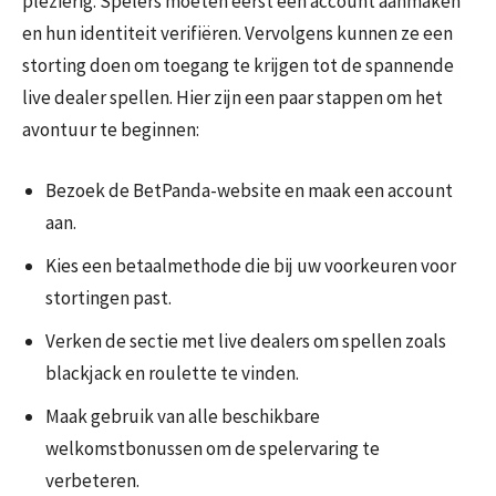
plezierig. Spelers moeten eerst een account aanmaken
en hun identiteit verifiëren. Vervolgens kunnen ze een
storting doen om toegang te krijgen tot de spannende
live dealer spellen. Hier zijn een paar stappen om het
avontuur te beginnen:
Bezoek de BetPanda-website en maak een account
aan.
Kies een betaalmethode die bij uw voorkeuren voor
stortingen past.
Verken de sectie met live dealers om spellen zoals
blackjack en roulette te vinden.
Maak gebruik van alle beschikbare
welkomstbonussen om de spelervaring te
verbeteren.