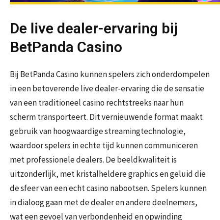
De live dealer-ervaring bij
BetPanda Casino
Bij BetPanda Casino kunnen spelers zich onderdompelen
in een betoverende live dealer-ervaring die de sensatie
van een traditioneel casino rechtstreeks naar hun
scherm transporteert. Dit vernieuwende format maakt
gebruik van hoogwaardige streamingtechnologie,
waardoor spelers in echte tijd kunnen communiceren
met professionele dealers. De beeldkwaliteit is
uitzonderlijk, met kristalheldere graphics en geluid die
de sfeer van een echt casino nabootsen. Spelers kunnen
in dialoog gaan met de dealer en andere deelnemers,
wat een gevoel van verbondenheid en opwinding