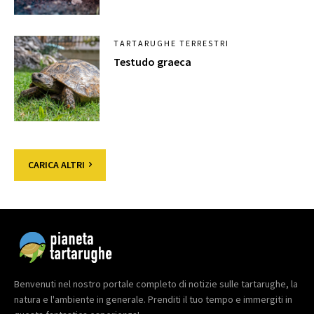
TARTARUGHE TERRESTRI
Testudo graeca
CARICA ALTRI
Benvenuti nel nostro portale completo di notizie sulle tartarughe, la
natura e l'ambiente in generale. Prenditi il tuo tempo e immergiti in