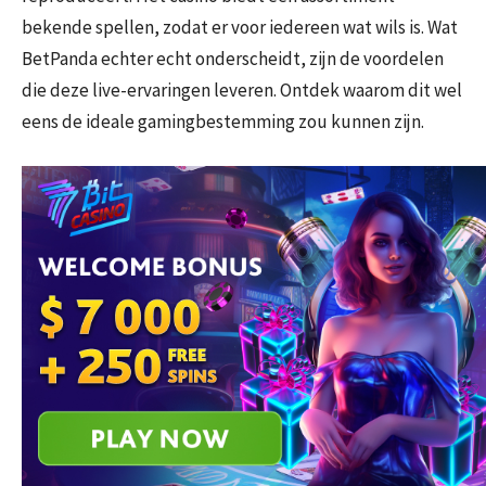
bekende spellen, zodat er voor iedereen wat wils is. Wat
BetPanda echter echt onderscheidt, zijn de voordelen
die deze live-ervaringen leveren. Ontdek waarom dit wel
eens de ideale gamingbestemming zou kunnen zijn.